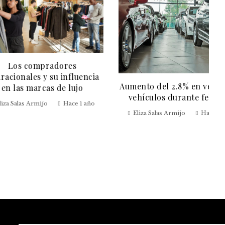
ompradores
es y su influencia
Aumento del 2.8% en ventas de
marcas de lujo
vehículos durante febrero
Armijo
Hace 1 año
Eliza Salas Armijo
Hace 1 año