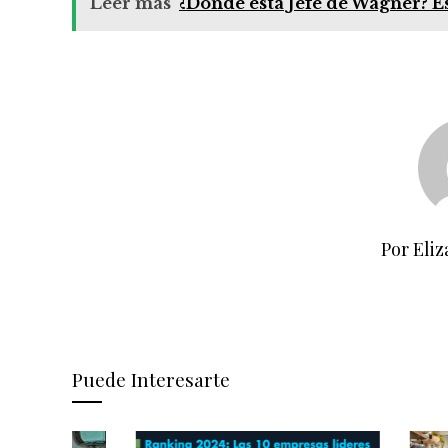
Leer más
¿Dónde está Jefe de Wagner? E
Por Eliz
Puede Interesarte