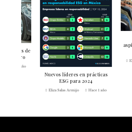
Los c
aspiracional
as de
en las 
ero
Eliza Salas 
 año
Nuevos líderes en prácticas
ESG para 2024
Eliza Salas Armijo
Hace 1 año