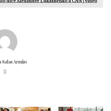
sto dice Alexander Lukashenko a CNN | video
a Salas Armijo