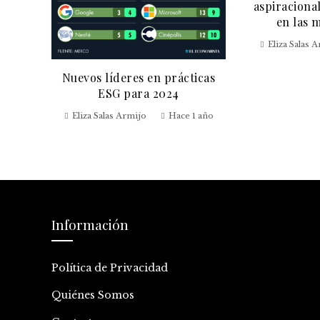
aspiracional
as de
en las 
ero
Eliza Salas 
 año
Nuevos líderes en prácticas
ESG para 2024
Eliza Salas Armijo
Hace 1 año
Información
Política de Privacidad
Quiénes Somos