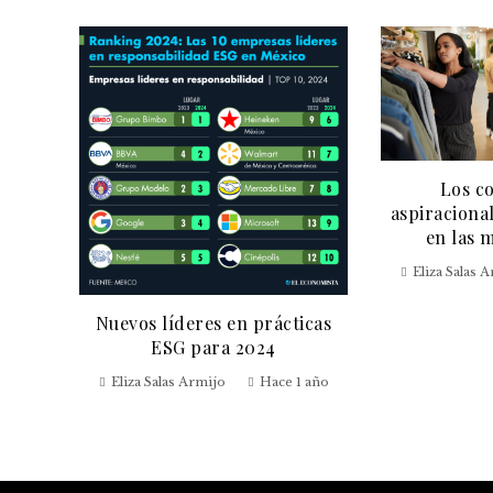
Los c
aspiracional
as de
en las 
ero
Eliza Salas 
 año
Nuevos líderes en prácticas
ESG para 2024
Eliza Salas Armijo
Hace 1 año