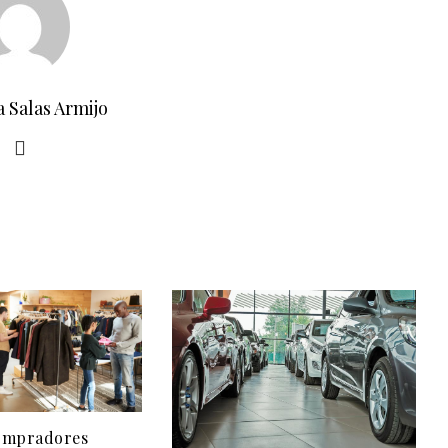
a Salas Armijo
ompradores