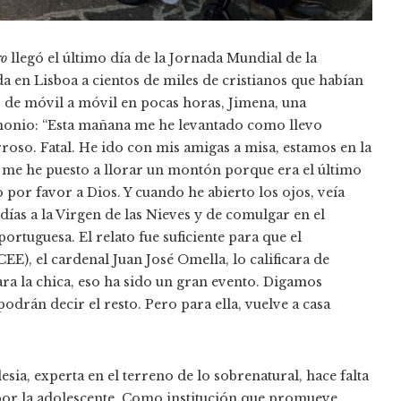
ro
llegó el último día de la Jornada Mundial de la
 en Lisboa a cientos de miles de cristianos que habían
ó de móvil a móvil en pocas horas, Jimena, una
imonio: “Esta mañana me he levantado como llevo
oso. Fatal. He ido con mis amigas a misa, estamos en la
 me he puesto a llorar un montón porque era el último
 por favor a Dios. Y cuando he abierto los ojos, veía
días a la Virgen de las Nieves y de comulgar en el
portuguesa. El relato fue suficiente para que el
E), el cardenal Juan José Omella, lo calificara de
ra la chica, eso ha sido un gran evento. Digamos
odrán decir el resto. Pero para ella, vuelve a casa
sia, experta en el terreno de lo sobrenatural, hace falta
por la adolescente. Como institución que promueve