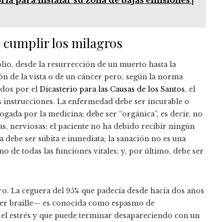
a para instalar su zona de bajas emisiones |
 cumplir los milagros
lio, desde la resurrección de un muerto hasta la
n de la vista o de un cáncer pero, según la norma
idos por el
Dicasterio para las Causas de los Santos
, el
 instrucciones. La enfermedad debe ser incurable o
ogada por la medicina; debe ser “orgánica”, es decir, no
cas, nerviosas; el paciente no ha debido recibir ningún
a debe ser súbita e inmediata; la sanación no es una
o de todas las funciones vitales; y, por último, debe ser
tro. La ceguera del 95% que padecía desde hacía dos años
nder braille— es conocida como espasmo de
l estrés y que puede terminar desapareciendo con un