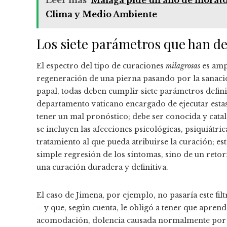
Leer más
Málaga pide un año de moratori
Clima y Medio Ambiente
Los siete parámetros que han de
El espectro del tipo de curaciones
milagrosas
es amp
regeneración de una pierna pasando por la sanació
papal, todas deben cumplir siete parámetros defin
departamento vaticano encargado de ejecutar estas
tener un mal pronóstico; debe ser conocida y catal
se incluyen las afecciones psicológicas, psiquiátri
tratamiento al que pueda atribuirse la curación; est
simple regresión de los síntomas, sino de un retorn
una curación duradera y definitiva.
El caso de Jimena, por ejemplo, no pasaría este fil
—y que, según cuenta, le obligó a tener que apre
acomodación, dolencia causada normalmente por e