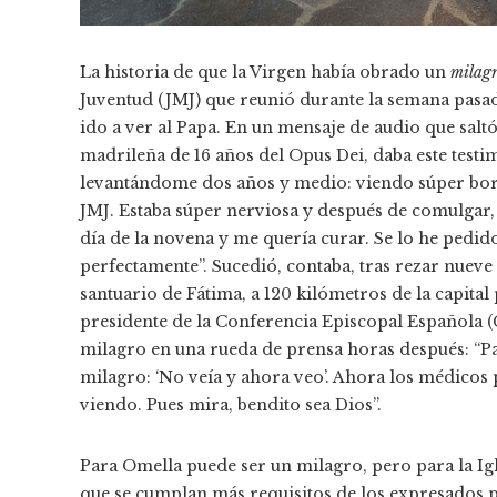
La historia de que la Virgen había obrado un
milag
Juventud (JMJ) que reunió durante la semana pasada
ido a ver al Papa. En un mensaje de audio que salt
madrileña de 16 años del Opus Dei, daba este test
levantándome dos años y medio: viendo súper borr
JMJ. Estaba súper nerviosa y después de comulgar,
día de la novena y me quería curar. Se lo he pedido
perfectamente”. Sucedió, contaba, tras rezar nueve 
santuario de Fátima, a 120 kilómetros de la capital 
presidente de la Conferencia Episcopal Española (CE
milagro en una rueda de prensa horas después: “Pa
milagro: ‘No veía y ahora veo’. Ahora los médicos p
viendo. Pues mira, bendito sea Dios”.
Para Omella puede ser un milagro, pero para la Igle
que se cumplan más requisitos de los expresados 