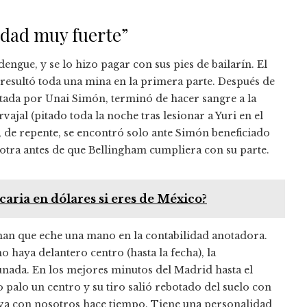
idad muy fuerte”
ngue, y se lo hizo pagar con sus pies de bailarín. El
le resultó toda una mina en la primera parte. Después de
tada por Unai Simón, terminó de hacer sangre a la
vajal (pitado toda la noche tras lesionar a Yuri en el
 de repente, se encontró solo ante Simón beneficiado
o otra antes de que Bellingham cumpliera con su parte.
aria en dólares si eres de México?
aman que eche una mano en la contabilidad anotadora.
o haya delantero centro (hasta la fecha), la
unada. En los mejores minutos del Madrid hasta el
palo un centro y su tiro salió rebotado del suelo con
eva con nosotros hace tiempo. Tiene una personalidad