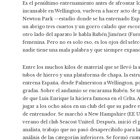
Es el penúltimo entrenamiento antes de afrontar los 
incansable en Wellington, vuelven a hacer acto de 
Newton Park —estadio donde se ha entrenado Espa
un abrigo tres cuartos y un gorro calado que escond
otro lado del aparato le habla Rubén Jiménez (Fuenl
femenina. Pero no es solo eso, es los ojos del sel
nadie tiene una mala palabra y que siempre expan
Entre los muchos kilos de material que se llevó la
tubos de hierro y una plataforma de chapa, la est
entrena España, desde Palmerston a Wellington, po
gradas. Sobre el andamio se encarama Rubén. Se tr
de que Luis Enrique la hiciera famosa en el Celta
jugar a los ocho años en un club del que su padre e
de entrenador. Se marchó a New Hampshire (EE UU
verano del club Seacost United. Después, inició 
analista, trabajo que no pasó desapercibido para la
análisis de las categorías inferiores. Se formó cua