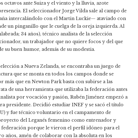
octavos ante Suiza y el viento y la lluvia, azote
presencia. El seleccionador Jorge Vilda sale al campo de
ña intercalándolo con el Martin Luckie— ataviado con
e un pinganillo que le cuelga de la oreja izquierda. Al
abrada; 34 años), técnico analista de la selección
eccionador, un trabajador que no quiere focos y del que
de su buen humor, además de su modestia.
 selección a Nueva Zelanda, se encontraba un juego de
ructura que se monta en todos los campos donde se
r más que en Newton Park basta con subirse a las
ata de una herramienta que utilizaba la federación antes
. Analista por vocación y pasión, Rubén Jiménez empezó a
ra presidente. Decidió estudiar INEF y se sacó el título
) y fue técnico voluntario en el campamento de
el proyecto del Leganés femenino como entrenador y
 federación porque le vieron el perfil idóneo para el
tro años, amén de colaborar con la absoluta en los