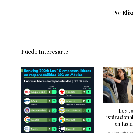
Por Eliz
Puede Interesarte
Los c
aspiracional
as de
en las 
ero
Eliza Salas 