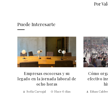
Por Va
Puede Interesarte
Empresas escocesas y su
Cómo orga
y XXI
legado en la jornada laboral de
efectivo i
va
ocho horas
hi
Sofía Carvajal
Hace 6 días
Ethan Caldwe
días